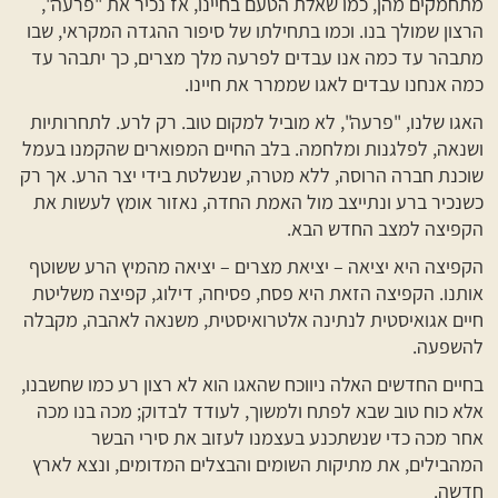
מתחמקים מהן, כמו שאלת הטעם בחיינו, אז נכיר את "פרעה",
הרצון שמולך בנו. וכמו בתחילתו של סיפור ההגדה המקראי, שבו
מתבהר עד כמה אנו עבדים לפרעה מלך מצרים, כך יתבהר עד
כמה אנחנו עבדים לאגו שממרר את חיינו.
האגו שלנו, "פרעה", לא מוביל למקום טוב. רק לרע. לתחרותיות
ושנאה, לפלגנות ומלחמה. בלב החיים המפוארים שהקמנו בעמל
שוכנת חברה הרוסה, ללא מטרה, שנשלטת בידי יצר הרע. אך רק
כשנכיר ברע ונתייצב מול האמת החדה, נאזור אומץ לעשות את
הקפיצה למצב החדש הבא.
הקפיצה היא יציאה – יציאת מצרים – יציאה מהמיץ הרע ששוטף
אותנו. הקפיצה הזאת היא פסח, פסיחה, דילוג, קפיצה משליטת
חיים אגואיסטית לנתינה אלטרואיסטית, משנאה לאהבה, מקבלה
להשפעה.
בחיים החדשים האלה ניווכח שהאגו הוא לא רצון רע כמו שחשבנו,
אלא כוח טוב שבא לפתח ולמשוך, לעודד לבדוק; מכה בנו מכה
אחר מכה כדי שנשתכנע בעצמנו לעזוב את סירי הבשר
המהבילים, את מתיקות השומים והבצלים המדומים, ונצא לארץ
חדשה.