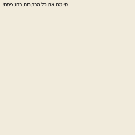
סיימת את כל הכתבות בחג
פסח
!
לחג
פסח
לכל החגים