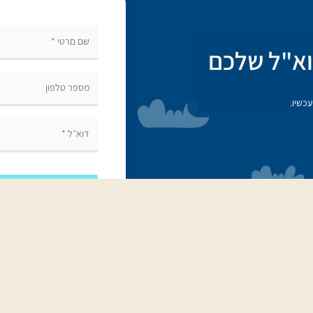
א"ל שלכם
כשיו.
אנ