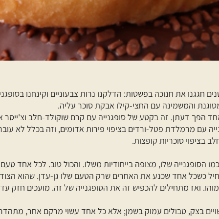
ים חגגנו את חנוכה בפשטות: הדלקנו נרות צבעוניים וקינחנו בסופגני
מטוגנת והמשמינה עם החצי-קילו אבקת סוכר עליה.
אחד הפך דעתן. זה בקטע של סופגנייה עם קרם שוקולד-חלב וצ'ייסר אגו
יה עם מרמלדת פטל-ורדים בציפוי פירות אדומים, וזה בכלל לא עובר
לב בציפוי סוכריות קופצות.
מו הסופגנייה שלו, מצופה בייחודיות משלו. והכול טוב. לכל אחד טעם
יל כשכל אחד שכנע את האחרים שרק הטעם שלו גן-עדן. שהוא הצודק 
מוהו. ואז מתחילים להכפיש זה את הסופגנייה של זה. מועכים חזק עד
שויים בצק, טבולים עמוק בשמן; אלא כל אחד עשוי מרקם אחר, מתהדר