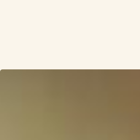
והבלעדית שלו.
מהרגע שעשה בחירה נכונה, נפתחת לפניו שכבה
נכבדת מן המרחב הנשגב של מערכת "התורה"
האינסופית, והוא זוכה לחוות עולם גדול ומופלא, זהו
רגע "קבלת התורה".
אז מתגלה שמחה, שמחת תורה, המועד המושלם
בשנה להתחיל ליישם את הכלל הגדול בתורה, את
הקוד שמפעיל את המערכת כולה: "ואהבת לרעך
כמוך". כשנפעל כך בלב שלם, נהיה חלק מועיל
במטריקס האינסופי – "התורה".