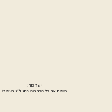
ישר כוח!
סיימת את כל הכתבות בחג
ל״ג בעומר
!
לחג
ל״ג בעומר