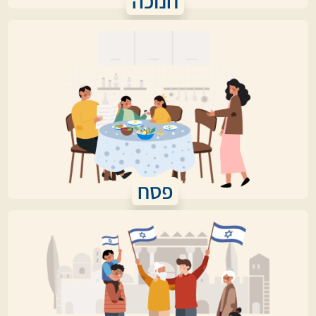
חנוכה
פסח